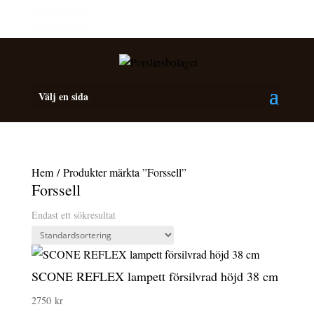
Personalrabatt
Medlemsrabatt
Välj en sida
Hem
/ Produkter märkta ”Forssell”
Forssell
Endast ett sökresultat
SCONE REFLEX lampett försilvrad höjd 38 cm
2750
kr