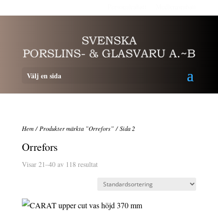
Personalrabatt
Medlemsrabatt
Välj en sida
Hem
/
Produkter märkta ”Orrefors”
/ Sida 2
Orrefors
Visar 21–40 av 118 resultat