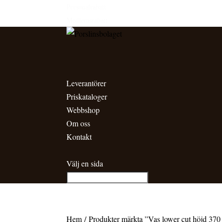
Personalrabatt
Medlemsrabatt
Leverantörer
Priskataloger
Webbshop
Om oss
Kontakt
Välj en sida
Hem
/ Produkter märkta ”Vas lower cut höjd 37