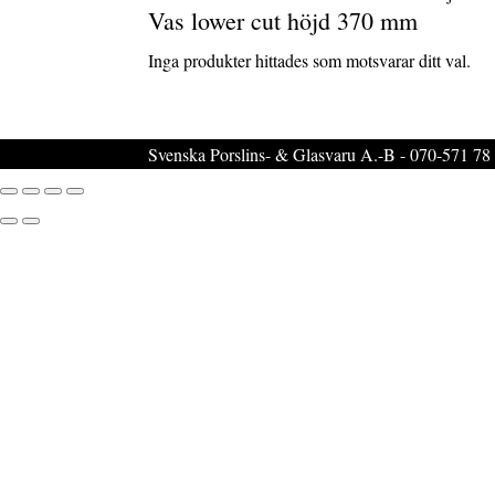
Vas lower cut höjd 370 mm
Inga produkter hittades som motsvarar ditt val.
Svenska Porslins- & Glasvaru A.-B -
070-571 78