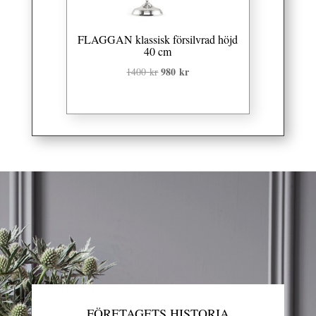
FLAGGAN klassisk försilvrad höjd
40 cm
Det
980
kr
Det
1400
kr
ursprungliga
nuvarande
priset
priset
var:
är:
1400 kr.
980 kr.
FÖRETAGETS HISTORIA