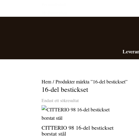
Personalrabatt
Medlemsrabatt
Leveran
Hem
/ Produkter märkta ”16-del bestickset”
16-del bestickset
Endast ett sökresultat
CITTERIO 98 16-del bestickset
borstat stål