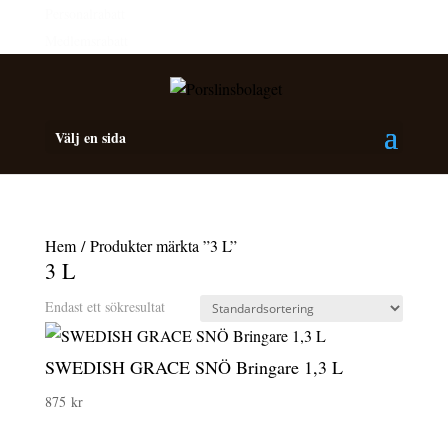
Personalrabatt
Medlemsrabatt
Välj en sida
Hem
/ Produkter märkta ”3 L”
3 L
Endast ett sökresultat
SWEDISH GRACE SNÖ Bringare 1,3 L
875
kr