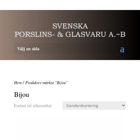
Personalrabatt
Medlemsrabatt
Välj en sida
Hem
/ Produkter märkta ”Bijou”
Bijou
Endast ett sökresultat