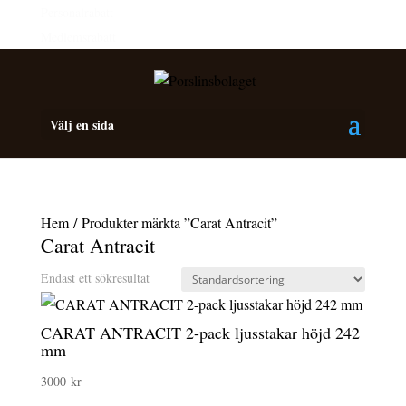
Personalrabatt
Medlemsrabatt
Välj en sida
Hem
/ Produkter märkta ”Carat Antracit”
Carat Antracit
Endast ett sökresultat
CARAT ANTRACIT 2-pack ljusstakar höjd 242
mm
3000
kr