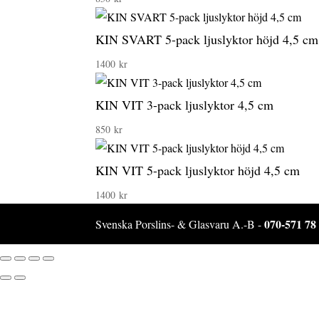
KIN SVART 5-pack ljuslyktor höjd 4,5 cm
1400
kr
KIN VIT 3-pack ljuslyktor 4,5 cm
850
kr
KIN VIT 5-pack ljuslyktor höjd 4,5 cm
1400
kr
070-571 78
Svenska Porslins- & Glasvaru A.-B -