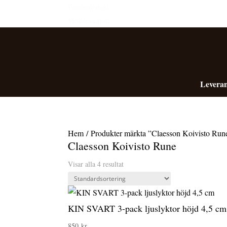
Personalrabatt
Medlemsrabatt
Leveran
Hem
/ Produkter märkta ”Claesson Koivisto Run
Claesson Koivisto Rune
Visar alla 4 resultat
KIN SVART 3-pack ljuslyktor höjd 4,5 cm
850
kr