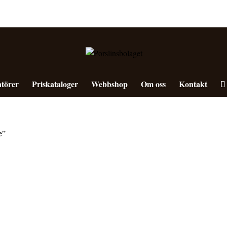
törer
Priskataloger
Webbshop
Om oss
Kontakt
e”