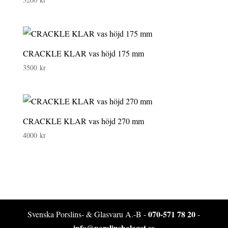
CRACKLE KLAR vas höjd 175 mm
3500
kr
CRACKLE KLAR vas höjd 270 mm
4000
kr
070-571 78 20
Svenska Porslins- & Glasvaru A.-B -
-
info@porslinsbolaget.se