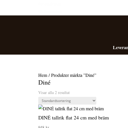
Personalrabatt
Medlemsrabatt
Leveran
Hem
/ Produkter märkta ”Diné”
Diné
Visar alla 2 resultat
DINÉ tallrik flat 24 cm med bräm
948
kr