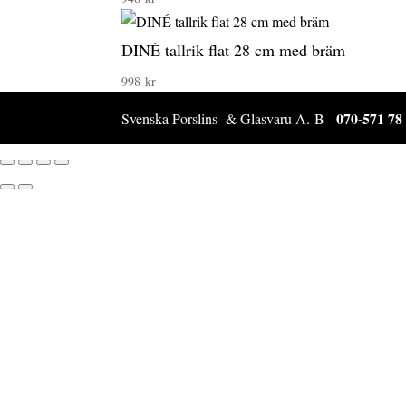
DINÉ tallrik flat 28 cm med bräm
998
kr
070-571 78
Svenska Porslins- & Glasvaru A.-B -