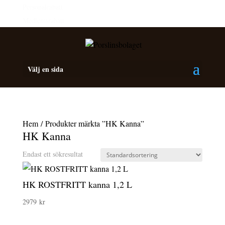
Personalrabatt
Medlemsrabatt
Välj en sida
Hem
/ Produkter märkta ”HK Kanna”
HK Kanna
Endast ett sökresultat
HK ROSTFRITT kanna 1,2 L
2979
kr