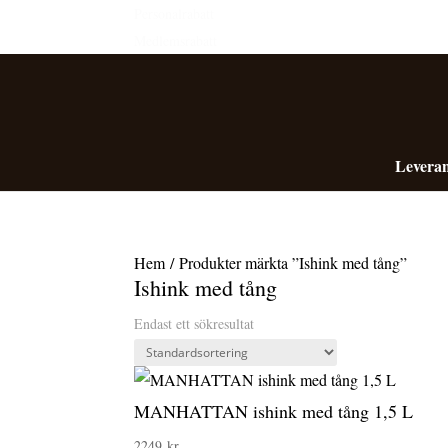
Personalrabatt
Medlemsrabatt
Leveran
Hem
/ Produkter märkta ”Ishink med tång”
Ishink med tång
Endast ett sökresultat
MANHATTAN ishink med tång 1,5 L
2249
kr