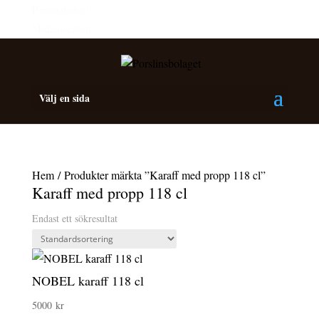
Personalrabatt
Medlemsrabatt
Välj en sida
Hem
/ Produkter märkta ”Karaff med propp 118 cl”
Karaff med propp 118 cl
Endast ett sökresultat
NOBEL karaff 118 cl
5000
kr