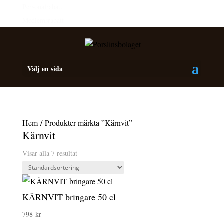
Personalrabatt
Medlemsrabatt
Välj en sida
Hem
/ Produkter märkta ”Kärnvit”
Kärnvit
Visar alla 7 resultat
KÄRNVIT bringare 50 cl
798
kr