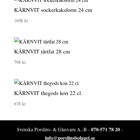
KÄRNVIT sockerkaksform 24 cm
1698
kr
KÄRNVIT tårtfat 28 cm
798
kr
KÄRNVIT thegods kon 22 cl
678
kr
070-571 78 20
Svenska Porslins- & Glasvaru A.-B -
-
info@porslinsbolaget.se