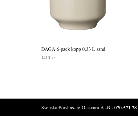
DAGA 6-pack kopp 0,33 L sand
1410
kr
070-571 78
Svenska Porslins- & Glasvaru A.-B -