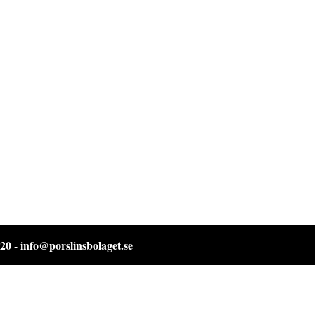
 20
info@porslinsbolaget.se
-