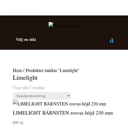
Personalrabatt
Medlemsrabatt
Välj en sida
Hem
/ Produkter märkta ”Limelight”
Limelight
Visar alla 7 resultat
LIMELIGHT BÄRNSTEN rosvas höjd 230 mm
899
kr