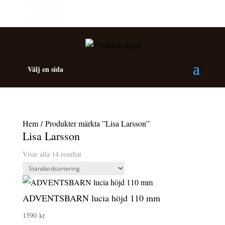
Personalrabatt
Medlemsrabatt
Välj en sida
Hem
/ Produkter märkta ”Lisa Larsson”
Lisa Larsson
Visar alla 14 resultat
ADVENTSBARN lucia höjd 110 mm
1590
kr