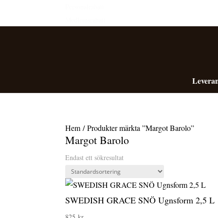
Personalrabatt
Medlemsrabatt
Leveran
Hem
/ Produkter märkta ”Margot Barolo”
Margot Barolo
Endast ett sökresultat
SWEDISH GRACE SNÖ Ugnsform 2,5 L
825
kr