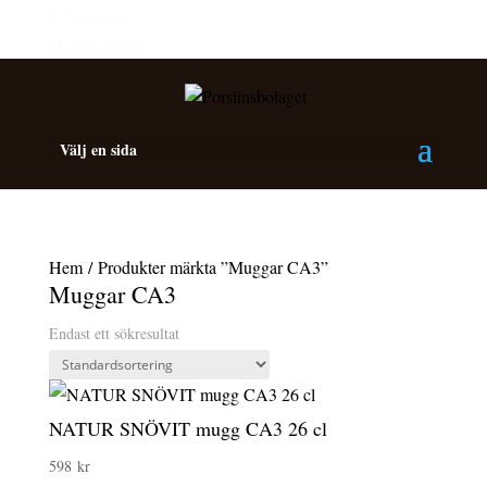
Personalrabatt
Medlemsrabatt
Välj en sida
Hem
/ Produkter märkta ”Muggar CA3”
Muggar CA3
Endast ett sökresultat
NATUR SNÖVIT mugg CA3 26 cl
598
kr