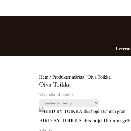
Personalrabatt
Medlemsrabatt
Leveran
Hem
/ Produkter märkta ”Oiva Toikka”
Oiva Toikka
Visar alla 14 resultat
BIRD BY TOIKKA ibis höjd 165 mm grö
7190
kr