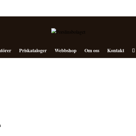
törer
Priskataloger
Webbshop
Om oss
Kontakt
n