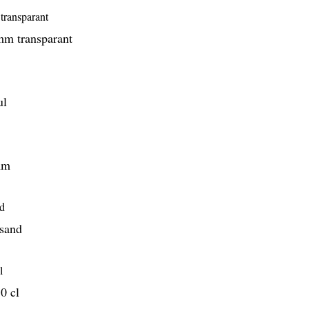
m transparant
ul
mm
sand
0 cl