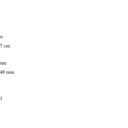
17 cm
248 mm
l