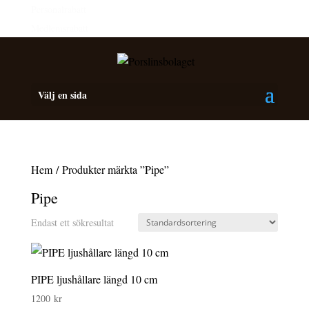
Personalrabatt
Medlemsrabatt
Välj en sida
Hem
/ Produkter märkta ”Pipe”
Pipe
Endast ett sökresultat
PIPE ljushållare längd 10 cm
1200
kr