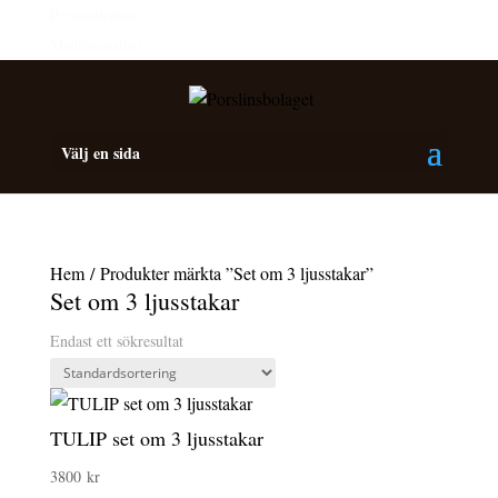
Personalrabatt
Medlemsrabatt
Välj en sida
Hem
/ Produkter märkta ”Set om 3 ljusstakar”
Set om 3 ljusstakar
Endast ett sökresultat
TULIP set om 3 ljusstakar
3800
kr