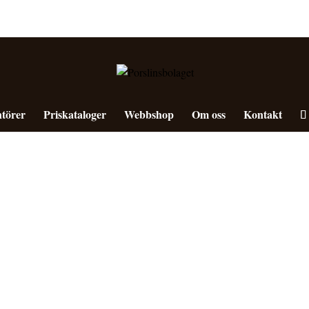
törer
Priskataloger
Webbshop
Om oss
Kontakt
”