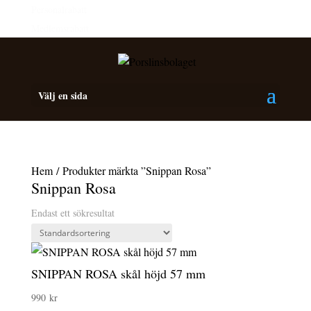
Personalrabatt
Medlemsrabatt
Välj en sida
Hem
/ Produkter märkta ”Snippan Rosa”
Snippan Rosa
Endast ett sökresultat
SNIPPAN ROSA skål höjd 57 mm
990
kr