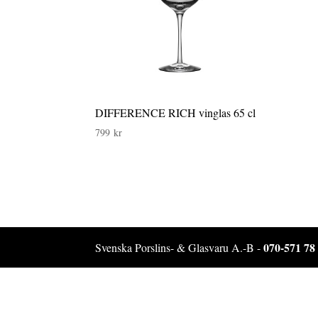
DIFFERENCE RICH vinglas 65 cl
799
kr
070-571 78
Svenska Porslins- & Glasvaru A.-B -