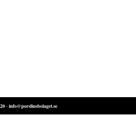
 20
info@porslinsbolaget.se
-