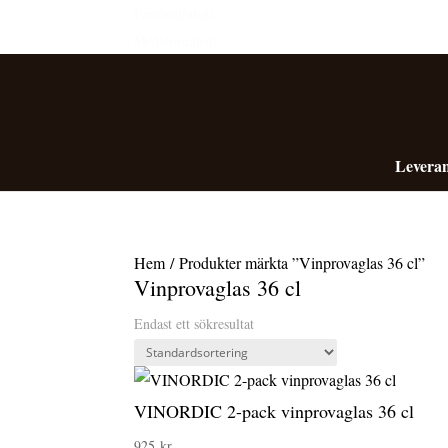
Personalrabatt
Medlemsrabatt
Leveran
Hem
/ Produkter märkta ”Vinprovaglas 36 cl”
Vinprovaglas 36 cl
Endast ett sökresultat
VINORDIC 2-pack vinprovaglas 36 cl
925
kr