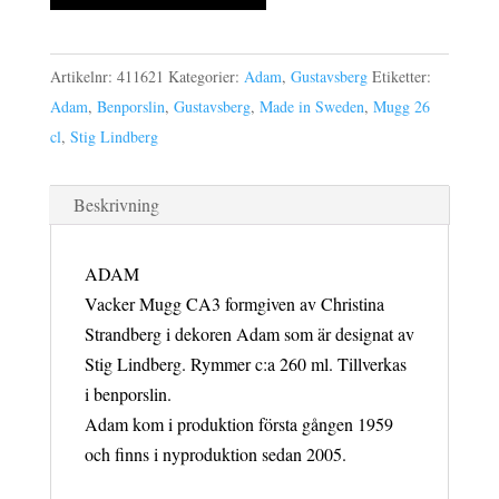
26
cl
mängd
Artikelnr:
411621
Kategorier:
Adam
,
Gustavsberg
Etiketter:
Adam
,
Benporslin
,
Gustavsberg
,
Made in Sweden
,
Mugg 26
cl
,
Stig Lindberg
Beskrivning
ADAM
Vacker Mugg CA3 formgiven av Christina
Strandberg i dekoren Adam som är designat av
Stig Lindberg. Rymmer c:a 260 ml. Tillverkas
i benporslin.
Adam kom i produktion första gången 1959
och finns i nyproduktion sedan 2005.