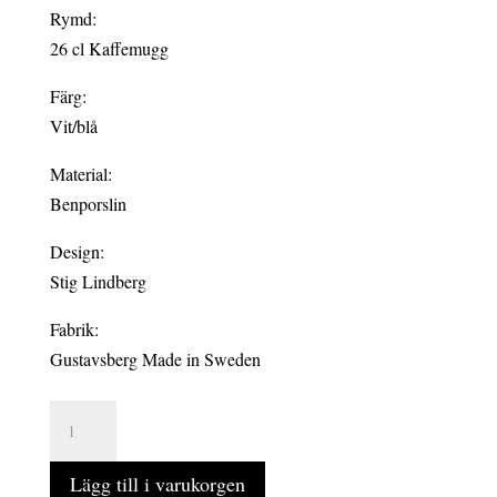
Rymd:
26 cl Kaffemugg
Färg:
Vit/blå
Material:
Benporslin
Design:
Stig Lindberg
Fabrik:
Gustavsberg Made in Sweden
ADAM
kaffemugg
CA3
Lägg till i varukorgen