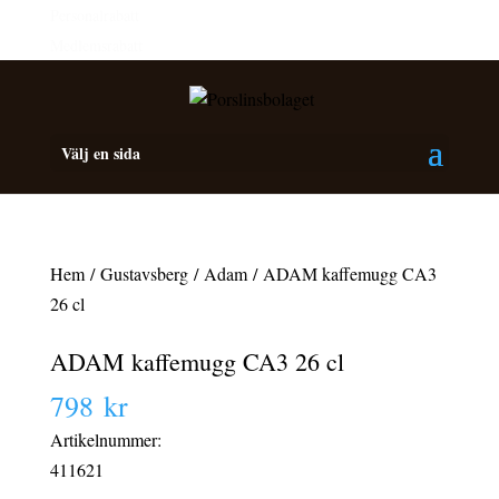
Personalrabatt
Medlemsrabatt
Välj en sida
Hem
/
Gustavsberg
/
Adam
/ ADAM kaffemugg CA3
26 cl
ADAM kaffemugg CA3 26 cl
798
kr
Artikelnummer:
411621