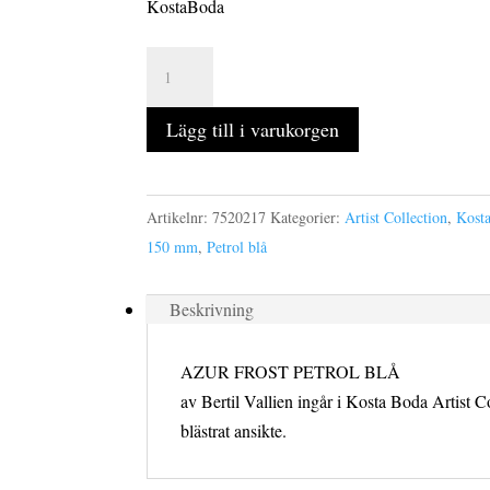
KostaBoda
AZUR
FROST
objekt
Lägg till i varukorgen
höjd
150
mm
Artikelnr:
7520217
Kategorier:
Artist Collection
,
Kost
petrol
150 mm
,
Petrol blå
blå
mängd
Beskrivning
AZUR FROST PETROL BLÅ
av Bertil Vallien ingår i Kosta Boda Artist Co
blästrat ansikte.