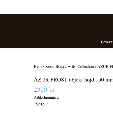
Personalrabatt
Medlemsrabatt
Levera
Hem
/
Kosta Boda
/
Artist Collection
/ AZUR FRO
AZUR FROST objekt höjd 150 mm 
2300
kr
Artikelnummer:
7520217