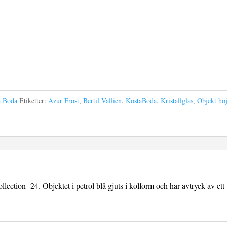
a Boda
Etiketter:
Azur Frost
,
Bertil Vallien
,
KostaBoda
,
Kristallglas
,
Objekt hö
llection -24. Objektet i petrol blå gjuts i kolform och har avtryck av ett