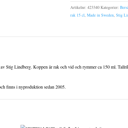
15
Artikelnr:
423340
Kategorier:
Bers
cl
rak 15 cl
,
Made in Sweden
,
Stig L
mängd
 av Stig Lindberg. Koppen är rak och vid och rymmer ca 150 ml. Tallri
och finns i nyproduktion sedan 2005.