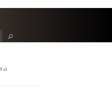
Personalrabatt
Medlemsrabatt
5 cl