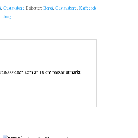
å
,
Gustavsberg
Etiketter:
Berså
,
Gustavsberg
,
Kaffegods
indberg
ken/assietten som är 18 cm passar utmärkt