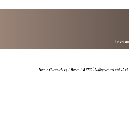
Leveran
Hem
/
Gustavsberg
/
Berså
/ BERSÅ kaffegods rak vid 15 cl