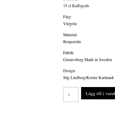
15 cl Kaffegods
Färg:
Vit/grön
Material:
Benporslin
Fabrik:
Gustavsberg Made in Sweden
Design:
Stig Lindberg/Krister Karlmark
BERSÅ
Lägg till i var
kaffegods
rak
vid