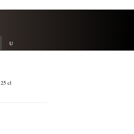
Personalrabatt
Medlemsrabatt
25 cl