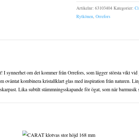
fashioned
Artikelnr:
63103404
Kategorier:
Ci
25
Rytkönen
,
Orrefors
cl
mängd
! I synnerhet om det kommer från Orrefors, som lägger största vikt vid 
 oväntat kombinera kristallklart glas med inspiration från naturen. Linj
skarpast. Lika subtilt stämmningsskapande för ögat, som när barmusik st