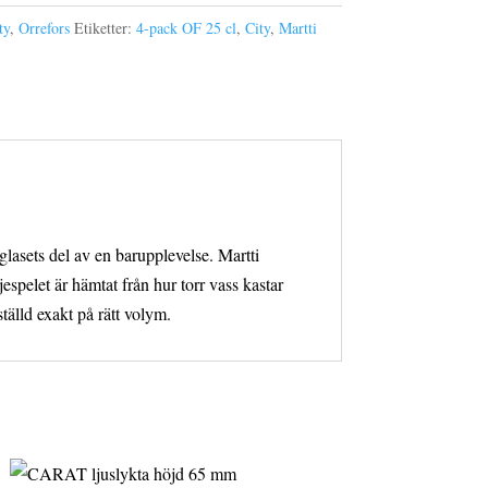
ty
,
Orrefors
Etiketter:
4-pack OF 25 cl
,
City
,
Martti
glasets del av en barupplevelse. Martti
espelet är hämtat från hur torr vass kastar
älld exakt på rätt volym.