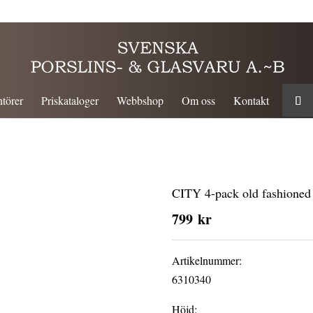
törer
Priskataloger
Webbshop
Om oss
Kontakt
CITY 4-pack old fashioned 
799
kr
Artikelnummer:
6310340
Höjd: