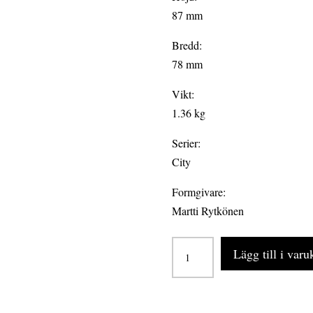
87 mm
Bredd:
78 mm
Vikt:
1.36 kg
Serier:
City
Formgivare:
Martti Rytkönen
CITY
Lägg till i var
4-
pack
old