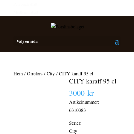
Personalrabatt
Medlemsrabatt
Välj en sida
Hem
/
Orrefors
/
City
/ CITY karaff 95 cl
CITY karaff 95 cl
3000
kr
Artikelnummer:
6310383
Serier:
City