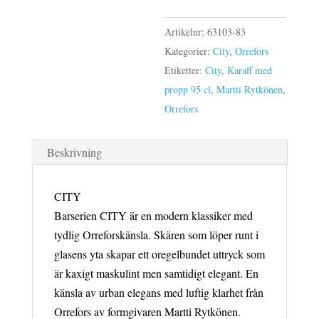
Artikelnr:
63103-83
Kategorier:
City
,
Orrefors
Etiketter:
City
,
Karaff med
propp 95 cl
,
Martti Rytkönen
,
Orrefors
Beskrivning
CITY
Barserien CITY är en modern klassiker med
tydlig Orreforskänsla. Skären som löper runt i
glasens yta skapar ett oregelbundet uttryck som
är kaxigt maskulint men samtidigt elegant. En
känsla av urban elegans med luftig klarhet från
Orrefors av formgivaren Martti Rytkönen.