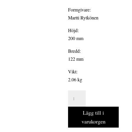
Formgivare:
Martti Rytkönen
Höjd:
200 mm
Bredd:
122 mm
Vikt:
2.06 kg
CITY
karaff
95
Lägg till i
cl
varukorgen
mängd