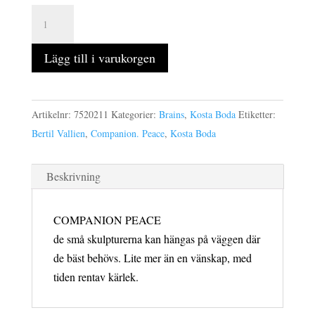
COMPANION
PEACE
sculpture
Lägg till i varukorgen
höjd
93
mm
Artikelnr:
7520211
Kategorier:
Brains
,
Kosta Boda
Etiketter:
mängd
Bertil Vallien
,
Companion. Peace
,
Kosta Boda
Beskrivning
COMPANION PEACE
de små skulpturerna kan hängas på väggen där
de bäst behövs. Lite mer än en vänskap, med
tiden rentav kärlek.