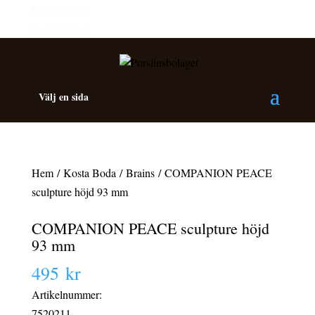
Personalrabatt
Medlemsrabatt
Välj en sida
Hem
/
Kosta Boda
/
Brains
/ COMPANION PEACE
sculpture höjd 93 mm
COMPANION PEACE sculpture höjd
93 mm
495
kr
Artikelnummer:
7520211