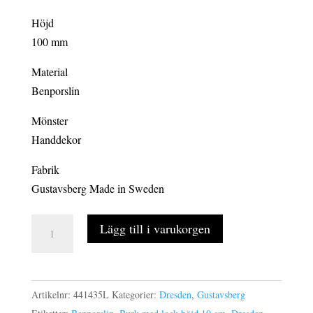
Höjd
100 mm
Material
Benporslin
Mönster
Handdekor
Fabrik
Gustavsberg Made in Sweden
DRESDEN
Lägg till i varukorgen
burk
med
lock
Artikelnr:
441435L
Kategorier:
Dresden
,
Gustavsberg
10