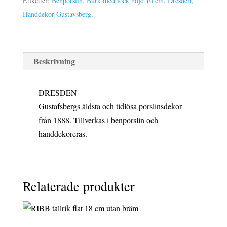
Etiketter:
Benporslin
,
Burk med lock höjd 10 cm
,
Dresden
,
cm
Handdekor Gustavsberg.
mängd
Beskrivning
DRESDEN
Gustafsbergs äldsta och tidlösa porslinsdekor
från 1888. Tillverkas i benporslin och
handdekoreras.
Relaterade produkter