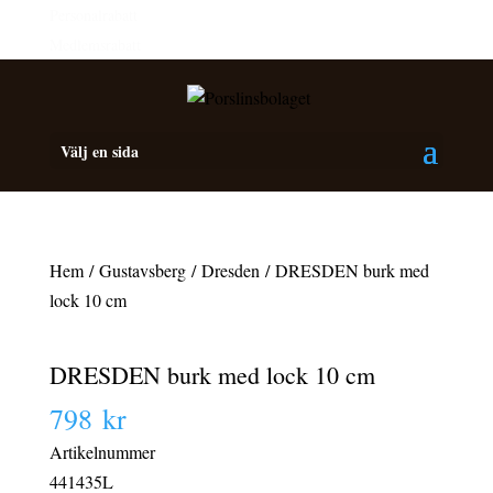
Personalrabatt
Medlemsrabatt
Välj en sida
Hem
/
Gustavsberg
/
Dresden
/ DRESDEN burk med
lock 10 cm
DRESDEN burk med lock 10 cm
798
kr
Artikelnummer
441435L