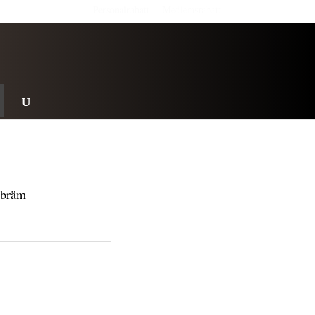
Personalrabatt
Medlemsrabatt
 bräm