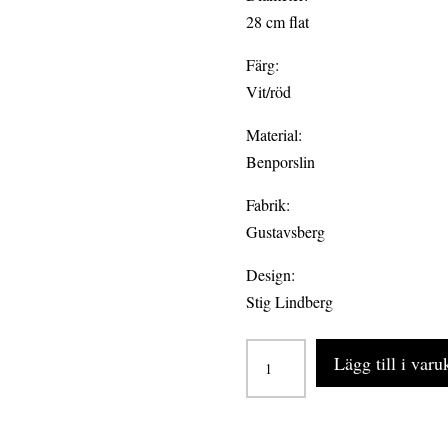
28 cm flat
Färg:
Vit/röd
Material:
Benporslin
Fabrik:
Gustavsberg
Design:
Stig Lindberg
EVA
Lägg till i var
tallrik
flat
28