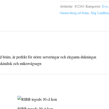
cm
Artikelnr:
412161
Kategorier:
Eva
med
Gustavsberg.ed bräm
,
Stig Lindber
bräm
mängd
 bräm, är perfekt för större serveringar och eleganta dukningar.
 maskindisk och mikrovågsugn
RIBB tegods 30 cl kon