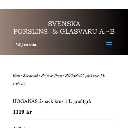
Personalrabatt
Medlemsrabatt
Välj en sida
Hem
/
Rörstrand
/
Höganäs Daga
/ HÖGANÄS 2-pack krus 1 L
grafitgrå
HÖGANÄS 2-pack krus 1 L grafitgrå
1110
kr