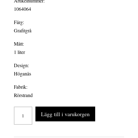
Artikelnummer:
1064064
Färg:
Grafitgrå
Mått:
1 liter
Design:
Höganäs
Fabrik:
Rörstrand
HÖGANÄS
Lägg till i varukorgen
2-
pack
krus