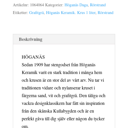
Artikelnr:
1064064
Kategorier:
Höganäs Daga
,
Rörstrand
1
Etiketter:
Grafitgrå
,
Höganäs Keramik. Krus 1 liter
,
Rörstrand
L
grafitgrå
mängd
Beskrivning
HÖGANÄS
Sedan 1909 har stengodset från Höganäs
Keramik varit en stark tradition i många hem
och krusen är en stor del av vårt arv. Nu tar vi
traditionen vidare och nylanserar kruset i
färgerna sand, vit och grafitgrå. Den tåliga och
vackra designklassikern har fått sin inspiration
från den skånska Kullabygden och är en
perfekt gåva till dig själv eller någon du tycker
om.