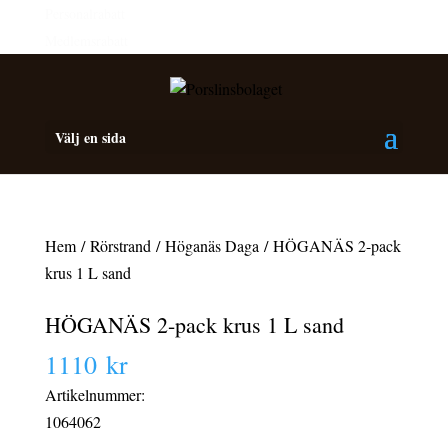
Personalrabatt
Medlemsrabatt
Välj en sida
Hem
/
Rörstrand
/
Höganäs Daga
/ HÖGANÄS 2-pack
krus 1 L sand
HÖGANÄS 2-pack krus 1 L sand
1110
kr
Artikelnummer:
1064062