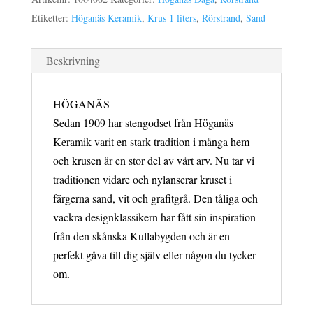
sand
Etiketter:
Höganäs Keramik
,
Krus 1 liters
,
Rörstrand
,
Sand
mängd
Beskrivning
HÖGANÄS
Sedan 1909 har stengodset från Höganäs
Keramik varit en stark tradition i många hem
och krusen är en stor del av vårt arv. Nu tar vi
traditionen vidare och nylanserar kruset i
färgerna sand, vit och grafitgrå. Den tåliga och
vackra designklassikern har fått sin inspiration
från den skånska Kullabygden och är en
perfekt gåva till dig själv eller någon du tycker
om.