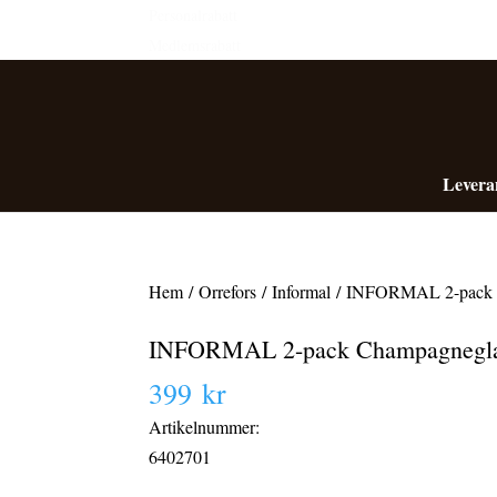
Personalrabatt
Medlemsrabatt
Levera
Hem
/
Orrefors
/
Informal
/ INFORMAL 2-pack C
INFORMAL 2-pack Champagnegla
399
kr
Artikelnummer:
6402701