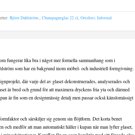
etter:
Björn Dahlström.
,
Champagneglas 22 cl
,
Orrefors; Informal
s som fungerar lika bra i något mer formella sammanhang som i
hlström som har en bakgrund inom möbel- och industriell formgivning.
ignprojekt, där varje del av glaset dekonstruerades, analyserades och
aset är bred och grund för att maximera dryckens fria yta och därmed
upan är fin som en designmässig detalj men passar också känslomässigt
ormfaktor och särskiljer sig genom sin flöjtform. Det korta benet
en och medför att man automatiskt håller i kupan när man lyfter glaset,
t i mingelsituationer. Karaffen får en egen karaktär med sitt färgade glas