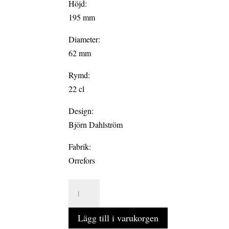
Höjd:
195 mm
Diameter:
62 mm
Rymd:
22 cl
Design:
Björn Dahlström
Fabrik:
Orrefors
INFORMAL
2-
pack
Lägg till i varukorgen
Champagneglas