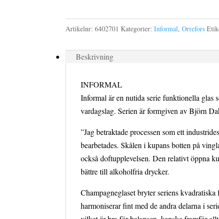
22
cl
Artikelnr:
6402701
Kategorier:
Informal
,
Orrefors
Etik
mängd
Beskrivning
INFORMAL
Informal är en nutida serie funktionella gla
vardagslag. Serien är formgiven av Björn Da
”Jag betraktade processen som ett industrides
bearbetades. Skålen i kupans botten på vingl
också doftupplevelsen. Den relativt öppna k
bättre till alkoholfria drycker.
Champagneglaset bryter seriens kvadratiska f
harmoniserar fint med de andra delarna i seri
vilket är bra för balansen, kanske framför all