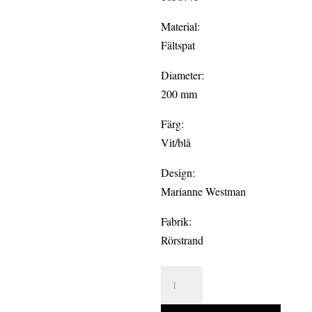
Material:
Fältspat
Diameter:
200 mm
Färg:
Vit/blå
Design:
Marianne Westman
Fabrik:
Rörstrand
MON
AMIE