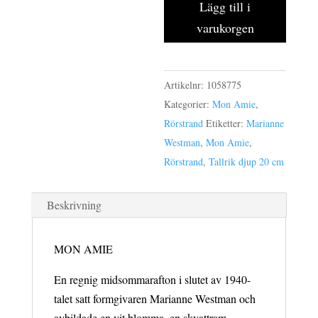
6-
Lägg till i
pack
varukorgen
tallrik
djup
20
Artikelnr:
1058775
cm
Kategorier:
Mon Amie
,
mängd
Rörstrand
Etiketter:
Marianne
Westman
,
Mon Amie
,
Rörstrand
,
Tallrik djup 20 cm
Beskrivning
MON AMIE
En regnig midsommarafton i slutet av 1940-
talet satt formgivaren Marianne Westman och
avbildade en vit blomma, en skvattram.