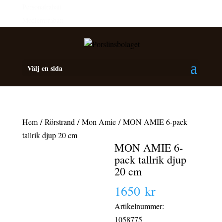
Personalrabatt
Medlemsrabatt
Välj en sida
Hem
/
Rörstrand
/
Mon Amie
/ MON AMIE 6-pack
tallrik djup 20 cm
MON AMIE 6-
pack tallrik djup
20 cm
1650
kr
Artikelnummer:
1058775