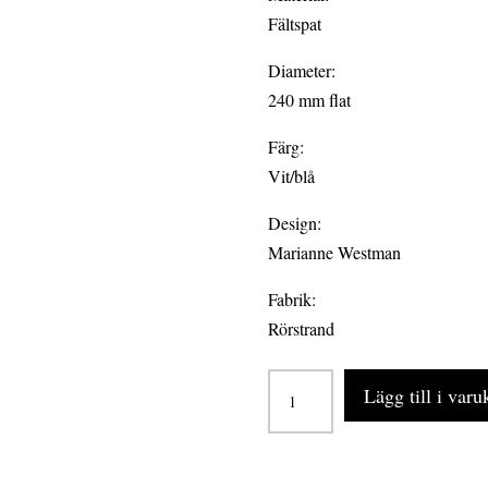
Fältspat
Diameter:
240 mm flat
Färg:
Vit/blå
Design:
Marianne Westman
Fabrik:
Rörstrand
MON
Lägg till i var
AMIE
6-
pack