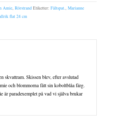
n Amie
,
Rörstrand
Etiketter:
Fältspat.
,
Marianne
llrik flat 24 cm
 skvattram. Skissen blev, efter avslutad
mie och blommorna fått sin koboltblåa färg.
 är paradexemplet på vad vi själva brukar