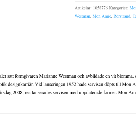
tallrik
Artikelnr:
1058776
Kategorier:
Mo
flat
Westman
,
Mon Amie
,
Rörstrand
,
Ta
24
cm
mängd
alet satt formgivaren Marianne Westman och avbildade en vit blomma, en
lik designkarriär. Vid lanseringen 1952 hade servisen döpts till Mon A
sdag 2008, rea lanserades servisen med uppdaterade former. Mon Amie