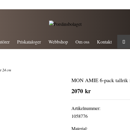
törer
Priskataloger
Webbshop
Om oss
Kontakt
t 24 cm
MON AMIE 6-pack tallrik f
2070
kr
Artikelnummer:
1058776
Material: