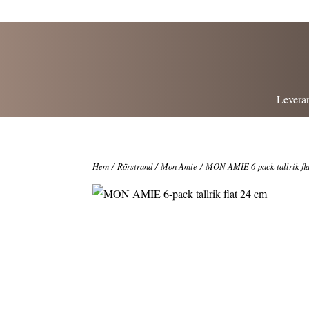
Leveran
Hem
/
Rörstrand
/
Mon Amie
/ MON AMIE 6-pack tallrik fla