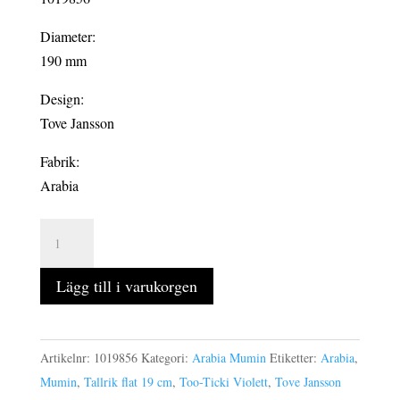
Diameter:
190 mm
Design:
Tove Jansson
Fabrik:
Arabia
MUMIN
6-
pack
Lägg till i varukorgen
tallrik
flat
19
Artikelnr:
1019856
Kategori:
Arabia Mumin
Etiketter:
Arabia
,
cm
Mumin
,
Tallrik flat 19 cm
,
Too-Ticki Violett
,
Tove Jansson
too-