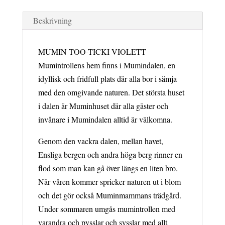
ticki
Beskrivning
violett
mängd
MUMIN TOO-TICKI VIOLETT
Mumintrollens hem finns i Mumindalen, en
idyllisk och fridfull plats där alla bor i sämja
med den omgivande naturen. Det största huset
i dalen är Muminhuset där alla gäster och
invånare i Mumindalen alltid är välkomna.
Genom den vackra dalen, mellan havet,
Ensliga bergen och andra höga berg rinner en
flod som man kan gå över längs en liten bro.
När våren kommer spricker naturen ut i blom
och det gör också Muminmammans trädgård.
Under sommaren umgås mumintrollen med
varandra och pysslar och sysslar med allt