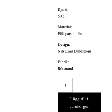
Rymd:
50 cl
Material:
Fältspatsporslin
Design:
Nils Emil Lundström
Fabrik:
Rörstrand
OSTINDIA
6-
pack
Lägg till i
Skål
varukorgen
0,5