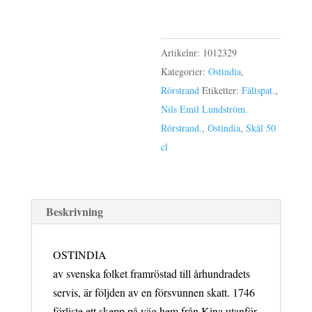
L
mängd
Artikelnr:
1012329
Kategorier:
Ostindia
,
Rörstrand
Etiketter:
Fältspat.
,
Nils Emil Lundström.
Rörstrand.
,
Ostindia
,
Skål 50
cl
Beskrivning
OSTINDIA
av svenska folket framröstad till århundradets
servis, är följden av en försvunnen skatt. 1746
förliste ett skepp på väg hem från Kina utanför