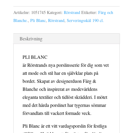
L
mängd
Artikelnr:
1051745
Kategori:
Rörstrand
Etiketter:
Färg och
Blanche.
,
Pli Blanc
,
Rörstrand
,
Serveringsskål 190 cl.
Beskrivning
PLI BLANC
är Rörstrands nya porslinsserie för dig som vet
att mode och stil har en självklar plats på
bordet. Skapat av designerduon Färg &
Blanche och inspirerat av modevärldens
eleganta textilier och tidlöst skrädderi. I mötet
med det hårda porslinet har tygernas sömmar
förvandlats till vackert formade veck.
Pli Blanc är ett vitt vardagsporslin för festliga