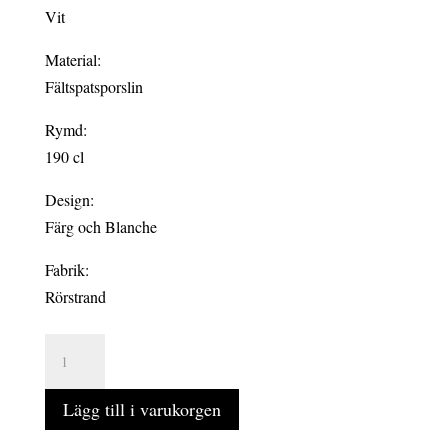
Vit
Material:
Fältspatsporslin
Rymd:
190 cl
Design:
Färg och Blanche
Fabrik:
Rörstrand
PLI
BLANC
serveringsskål
Lägg till i varukorgen
1,9