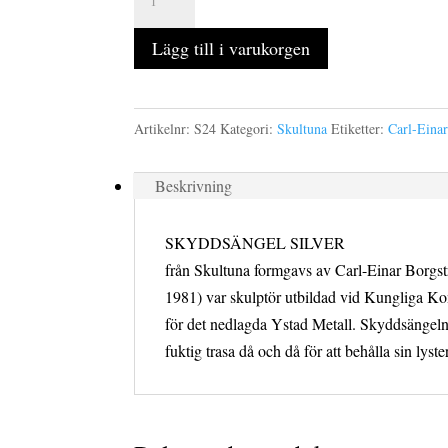
ljusstake
höjd
Lägg till i varukorgen
140
mm
mängd
Artikelnr:
S24
Kategori:
Skultuna
Etiketter:
Carl-Eina
Beskrivning
SKYDDSÄNGEL SILVER
från Skultuna formgavs av Carl-Einar Borgst
1981) var skulptör utbildad vid Kungliga Ko
för det nedlagda Ystad Metall. Skyddsängeln
fuktig trasa då och då för att behålla sin lys