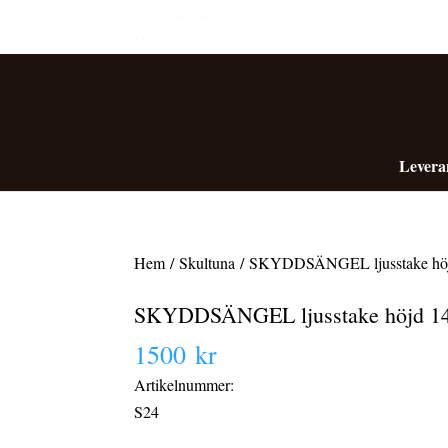
Personalrabatt
Medlemsrabatt
Levera
Hem
/
Skultuna
/ SKYDDSÄNGEL ljusstake hö
SKYDDSÄNGEL ljusstake höjd 1
1500
kr
Artikelnummer:
S24