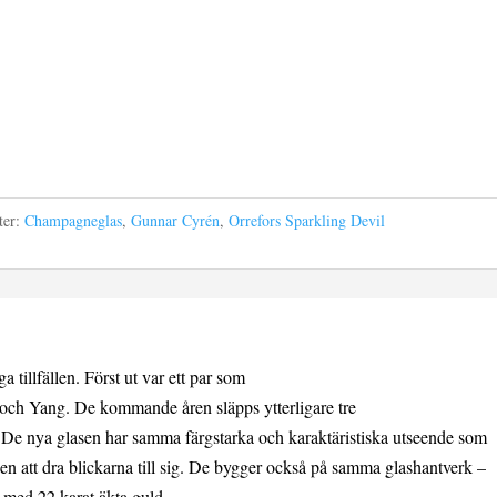
ter:
Champagneglas
,
Gunnar Cyrén
,
Orrefors Sparkling Devil
a tillfällen. Först ut var ett par som
och Yang. De kommande åren släpps ytterligare tre
 De nya glasen har samma färgstarka och karaktäristiska utseende som
n att dra blickarna till sig. De bygger också på samma glashantverk –
 med 22 karat äkta guld.