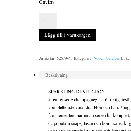
Orrefors
THE
SPARKLING
DEVIL
Lägg till i varukorgen
GRÖN
champagneglas
19
Artikelnr:
62679-43
Kategorier:
Nobel
,
Orrefors
Etiket
cl
mängd
Beskrivning
SPARKLING DEVIL GRÖN
är en ny serie champagneglas för riktigt festlig
kompletterade varandra. Hon och han. Ying 
familjemedlemmar innan serien bli komplett.
de populära snapsglasen och kommer verklige
varje glas är munblåst i Kosta och handmålat