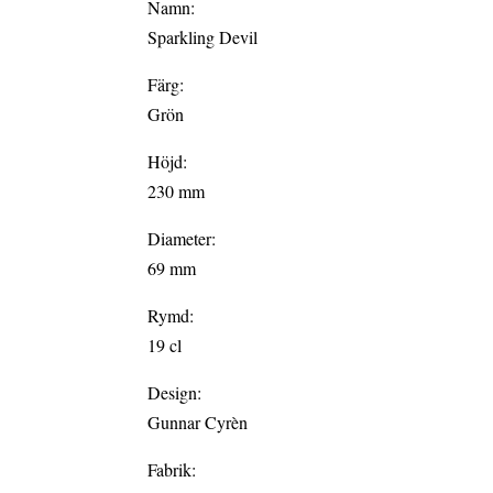
Namn:
Sparkling Devil
Färg:
Grön
Höjd:
230 mm
Diameter:
69 mm
Rymd:
19 cl
Design:
Gunnar Cyrèn
Fabrik: