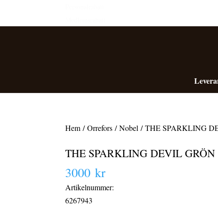
Personalrabatt
Medlemsrabatt
Levera
Hem
/
Orrefors
/
Nobel
/ THE SPARKLING DEV
THE SPARKLING DEVIL GRÖN ch
3000
kr
Artikelnummer:
6267943