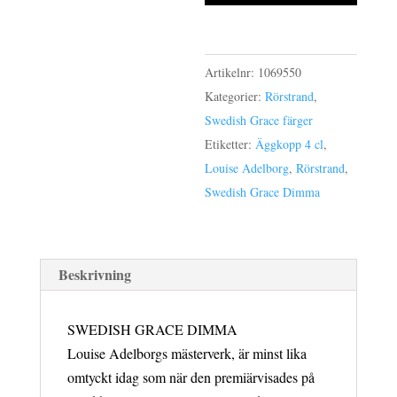
äggkopp
4
cl
Artikelnr:
1069550
mängd
Kategorier:
Rörstrand
,
Swedish Grace färger
Etiketter:
Äggkopp 4 cl
,
Louise Adelborg
,
Rörstrand
,
Swedish Grace Dimma
Beskrivning
SWEDISH GRACE DIMMA
Louise Adelborgs mästerverk, är minst lika
omtyckt idag som när den premiärvisades på