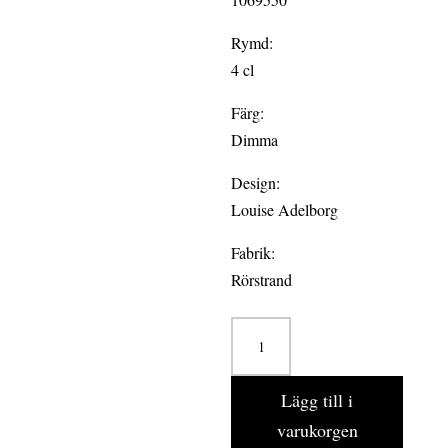
Rymd:
4 cl
Färg:
Dimma
Design:
Louise Adelborg
Fabrik:
Rörstrand
SWEDISH
GRACE
DIMMA
Lägg till i
6-
varukorgen
pack