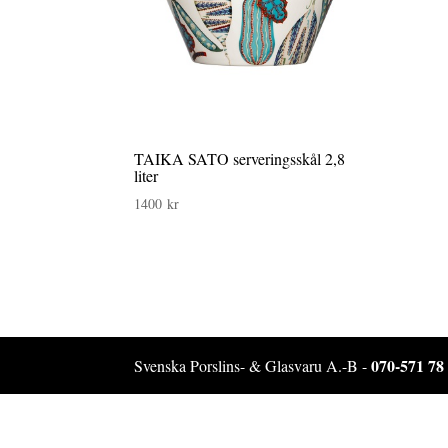
TAIKA SATO serveringsskål 2,8
liter
1400
kr
070-571 78
Svenska Porslins- & Glasvaru A.-B -