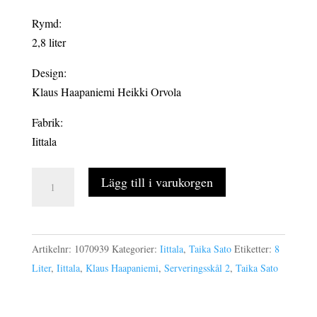
Rymd:
2,8 liter
Design:
Klaus Haapaniemi Heikki Orvola
Fabrik:
Iittala
TAIKA
Lägg till i varukorgen
SATO
serveringsskål
2,8
Artikelnr:
1070939
Kategorier:
Iittala
,
Taika Sato
Etiketter:
8
liter
Liter
,
Iittala
,
Klaus Haapaniemi
,
Serveringsskål 2
,
Taika Sato
mängd