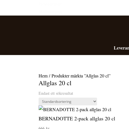
Personalrabatt
Medlemsrabatt
Leveran
Hem
/ Produkter märkta ”Allglas 20 cl”
Allglas 20 cl
Endast ett sökresultat
BERNADOTTE 2-pack allglas 20 cl
666
kr