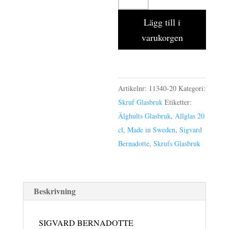
pack
Lägg till i
allglas
varukorgen
20
cl
mängd
Artikelnr:
11340-20
Kategori:
Skruf Glasbruk
Etiketter:
Älghults Glasbruk
,
Allglas 20
cl
,
Made in Sweden
,
Sigvard
Bernadotte
,
Skrufs Glasbruk
Beskrivning
SIGVARD BERNADOTTE