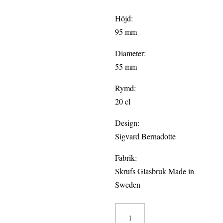
Höjd:
95 mm
Diameter:
55 mm
Rymd:
20 cl
Design:
Sigvard Bernadotte
Fabrik:
Skrufs Glasbruk Made in
Sweden
BERNADOTTE
2-